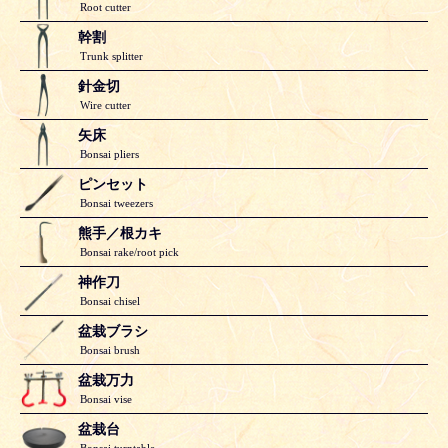
Root cutter
幹割
Trunk splitter
針金切
Wire cutter
矢床
Bonsai pliers
ピンセット
Bonsai tweezers
熊手／根カキ
Bonsai rake/root pick
神作刀
Bonsai chisel
盆栽ブラシ
Bonsai brush
盆栽万力
Bonsai vise
盆栽台
Bonsai turntable