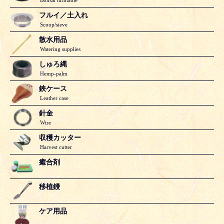
フルイ／土入れ
Scoop/sieve
散水用品
Watering supplies
しゅろ縄
Hemp-palm
鋏ケース
Leather case
針金
Wire
収穫カッター
Harvest cutter
癒合剤
移植鏝
ケア用品