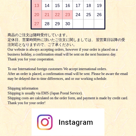
13
14
15
16
17
18
19
20
21
22
23
24
25
26
27
28
29
30
商品のご注文は随時受付しています。
定休日、営業時間外に頂いたご注文に関しましては、 翌営業日以降の受
注対応となりますので、ご了承ください。
Our website is always accepting orders, however if your order is placed on a
business holiday, a confirmation email will be sent on the next business day.
Thank you for your cooperation.
To our International foreign customers We accept international orders.
After an order is placed, a confirmation email will be sent. Please be aware the email
may be delayed due to time differences, and or our working schedule.
Shipping information
Shipping is usually via EMS (Japan Postal Service).
Shipping costs are calculated on the order form, and payment is made by credit card.
Thank you for your order!