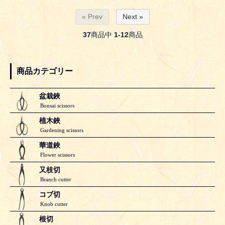
« Prev
Next »
37
商品中
1-12
商品
商品カテゴリー
盆栽鋏
Bonsai scissors
植木鋏
Gardening scissors
華道鋏
Flower scissors
又枝切
Branch cutter
コブ切
Knob cutter
根切