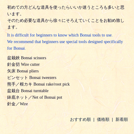
初めての方どんな道具を使ったらいいか迷うところも多いと思
います。
そのため必要な道具から徐々にそろえていくことをお勧め致し
ます。
It is difficult for beginners to know which Bonsai tools to use.
We recommend that beginners use special tools designed specifically
for Bonsai.
盆栽鋏 Bonsai scissors
針金切 Wire cutter
矢床 Bonsai pliers
ピンセット Bonsai tweezers
熊手／根カキ Bonsai rake/root pick
盆栽台 Bonsai turntable
鉢底ネット／Net of Bonsai pot
針金／Wire
おすすめ順
|
価格順
| 新着順